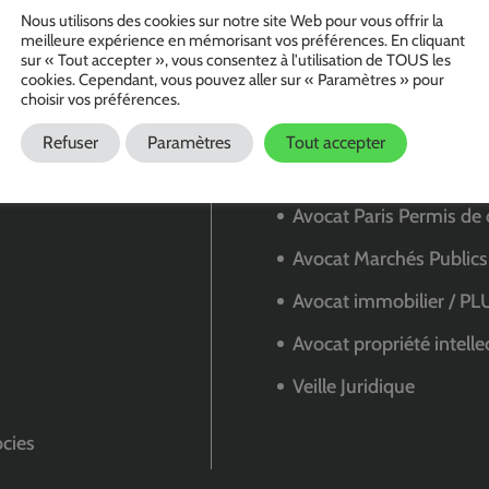
Nous utilisons des cookies sur notre site Web pour vous offrir la
meilleure expérience en mémorisant vos préférences. En cliquant
sur « Tout accepter », vous consentez à l'utilisation de TOUS les
& Associés
Le Cabinet Mic
cookies. Cependant, vous pouvez aller sur « Paramètres » pour
choisir vos préférences.
ous ?
Avocat Paris Architecte
Refuser
Paramètres
Tout accepter
Avocat Urbanisme Cons
Avocat Paris Permis de 
Avocat Marchés Publics
Avocat immobilier / PL
Avocat propriété intellec
Veille Juridique
cies