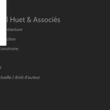
hel Huet & Associés
 Architecture
truction
construire
U
tuelle / droit d’auteur