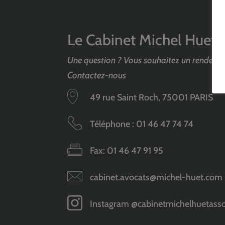
Le Cabinet Michel Huet 
Une question ? Vous souhaitez un rendez-v
Contactez-nous
49 rue Saint Roch, 75001 PARIS
Téléphone :
01 46 47 74 74
Fax: 01 46 47 91 95
cabinet.avocats@michel-huet.com
Instagram @cabinetmichelhuetasso