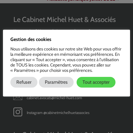
Le Cabinet Michel Huet & Associés
Une question ? Vous souhaitez un rendez-vous ?
Gestion des cookies
Contactez-nous
Nous utilisons des cookies sur notre site Web pour vous offrir
49 rue Saint Roch, 75001 PARIS
la meilleure expérience en mémorisant vos préférences. En
cliquant sur « Tout accepter », vous consentez à l'utilisation
de TOUS les cookies. Cependant, vous pouvez aller sur
Téléphone :
01 46 47 74 74
« Paramètres » pour choisir vos préférences.
Refuser
Paramètres
Tout accepter
Fax: 01 46 47 91 95
cabinet.avocats@michel-huet.com
Instagram @cabinetmichelhuetassocies